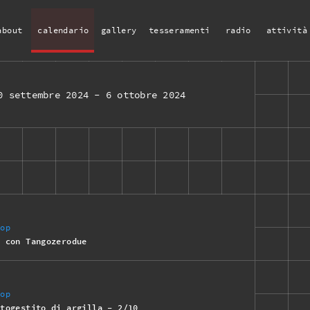
about
calendario
gallery
tesseramenti
radio
attività
0 settembre 2024
-
6 ottobre 2024
hop
o con Tangozerodue
hop
utogestito di argilla - 2/10