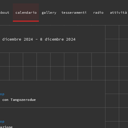
about
calendario
gallery
tesseramenti
radio
attività
2 dicembre 2024
-
8 dicembre 2024
hop
o con Tangozerodue
hop
tazione