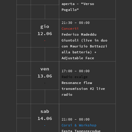
aperta - “Verso
Pogallo”
21:30
- 00:00
gio
Concerti
12.06
Federico Madeddu
Giuntoli (live in duo
con Maurizio Bottazzi
alla batteria) +
Adjustable Face
ven
17:00
- 00:00
13.06
Radio exalge
Resonance flow
transmission #2 live
radio
sab
14.06
21:00
- 00:00
Corsi & Workshop
Festa Tangozerodue