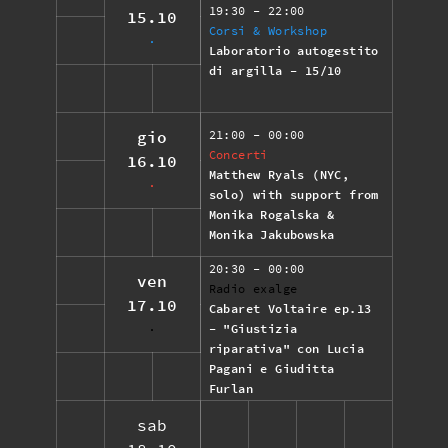
19:30
- 22:00
15.10
Corsi & Workshop
Laboratorio autogestito
di argilla - 15/10
21:00
- 00:00
gio
Concerti
16.10
Matthew Ryals (NYC,
solo) with support from
Monika Rogalska &
Monika Jakubowska
20:30
- 00:00
ven
Radio exalge
17.10
Cabaret Voltaire ep.13
- "Giustizia
riparativa" con Lucia
Pagani e Giuditta
Furlan
sab