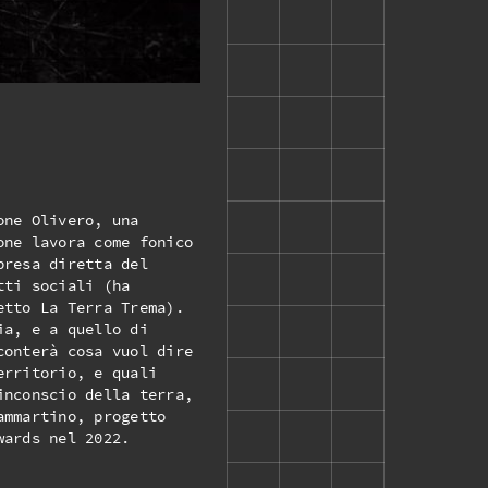
one Olivero, una
one lavora come fonico
presa diretta del
tti sociali (ha
etto La Terra Trema).
ia, e a quello di
conterà cosa vuol dire
erritorio, e quali
inconscio della terra,
ammartino, progetto
wards nel 2022.