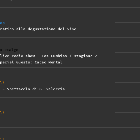
hop
pratico alla degustazione del vino
o exalge
 live radio show - Las Cumbias / stagione 2
Special Guests: Cacao Mental
ali
” - Spettacolo di G. Veloccia
ali
r
ali