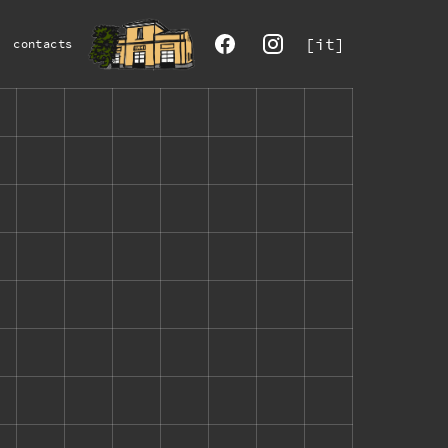
[it]
contacts