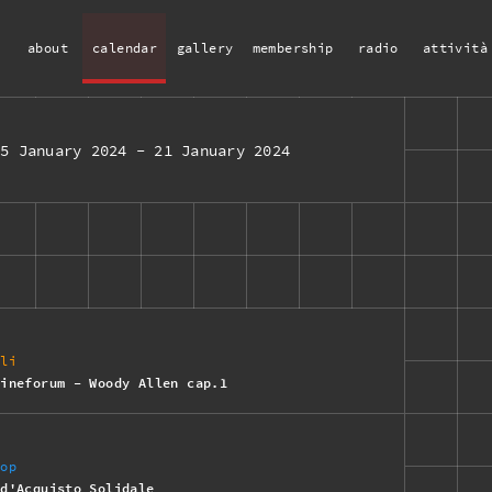
about
calendar
gallery
membership
radio
attività
15 January 2024
-
21 January 2024
ali
cineforum - Woody Allen cap.1
hop
 d'Acquisto Solidale