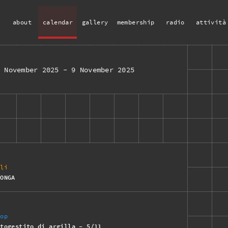
about
calendar
gallery
membership
radio
attività
3 November 2025
-
9 November 2025
ali
LONGA
hop
utogestito di argilla - 5/11