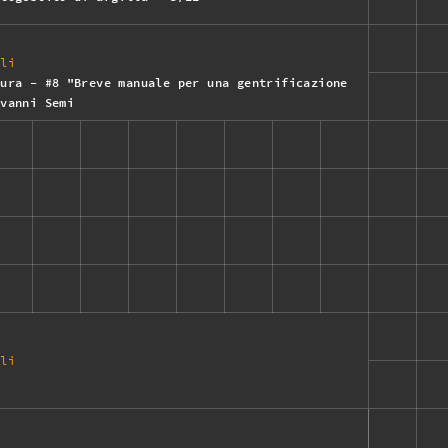
ali
tura - #8 "Breve manuale per una gentrificazione
ovanni Semi
ali