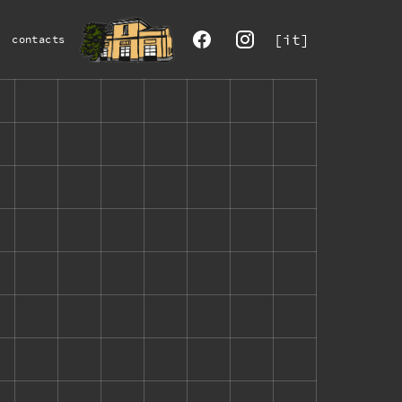
[it]
contacts