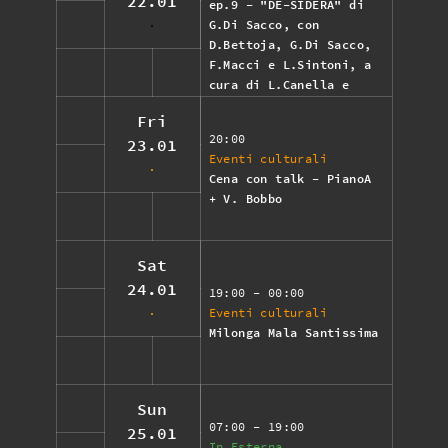
22.01
ep.9 - "DE-SIDERA" di
G.Di Sacco, con
D.Bettoja, G.Di Sacco,
F.Macci e L.Sintoni, a
cura di L.Canella e
M.A.Parri
Fri
20:00
23.01
Eventi culturali
Cena con talk - PianoA
+ V. Bobbo
Sat
24.01
19:00
- 00:00
Eventi culturali
Milonga Mala Santissima
Sun
07:00
- 19:00
25.01
In Esterna