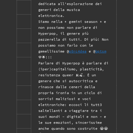
dedicata all’esplorazione dei
generi della musica
elettronica.
Siamo nella * gemini season * e
non possiamo non parlare di
Hyperpop, il genere più
pazzerellə di tutti. Di più! Non
possiamo non farlo con le
gemellissime @
p0rc4dea
e @
bptsm
🌹🌟!!!
Parlare di Hyperpop è parlare di
(iper)capitalismo, plasticità,
resistenza queer 🍌🍒. È un
genere che si autocritica e
rinasce dalle ceneri della
propria ironia in un ciclo di
sorrisi maliziosi e voci
elettroniche: eccoci lì tutt3
saltellanti a viaggiare tra i
suoi mondi - digitali e non - e
le sue emozioni, sincerissime
anche quando sono costruite 😭😭